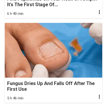
It's The First Stage Of...
6 h 40 min
Fungus Dries Up And Falls Off After The
First Use
5 h 46 min