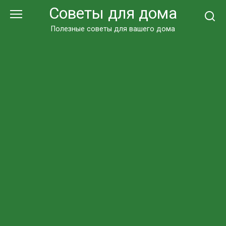
Перейти
Советы для дома
к
контенту
Полезные советы для вашего дома