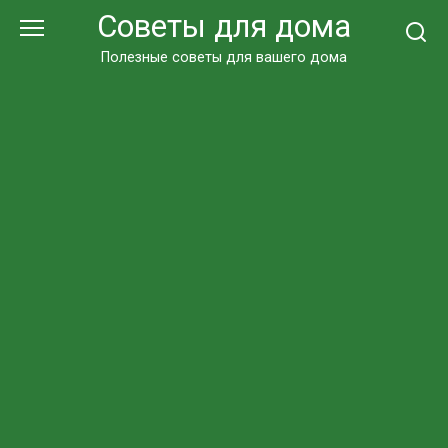
Перейти
Советы для дома
к
контенту
Полезные советы для вашего дома