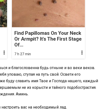
Find Papillomas On Your Neck
Or Armpit? It's The First Stage
Of...
7 h 27 min
ься и благословенна будь отныне и во веки веков.
ебя уповаю, ступая на путь свой. Освети его
 же буду славить имя Твое и Господа нашего, каждый
ершаемым не из корысти и тайного подобострастия.
ождения. Аминь.
 настроить вас на необходимый лад.