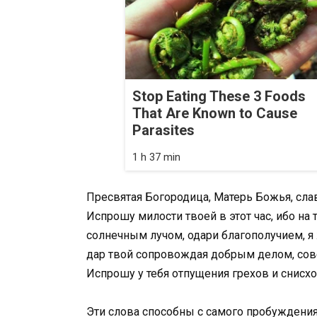
Stop Eating These 3 Foods
That Are Known to Cause
Parasites
1 h 37 min
Пресвятая Богородица, Матерь Божья, слав
Испрошу милости твоей в этот час, ибо на т
солнечным лучом, одари благополучием, я
дар твой сопровождая добрым делом, сов
Испрошу у тебя отпущения грехов и снисх
Эти слова способны с самого пробуждения