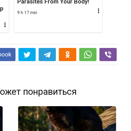
Parasites From Your Body!
op
9 h 17 min
book
ожет понравиться