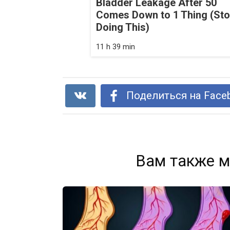
Bladder Leakage After 50
Comes Down to 1 Thing (St
Doing This)
11 h 39 min
Поделиться на Face
Вам также м