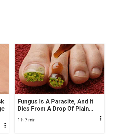
ck
Fungus Is A Parasite, And It
ge
Dies From A Drop Of Plain...
1 h 7 min