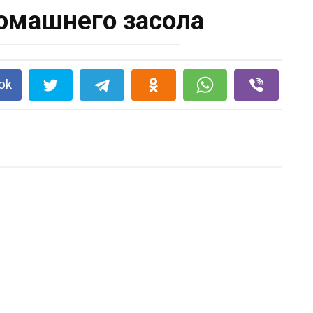
омашнего засола
ok