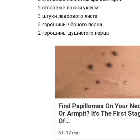
2 столовые ложки уксуса
3 штуки лаврового листа
3 горошины чёрного перца
2 горошины душистого перца
Find Papillomas On Your Ne
Or Armpit? It's The First Sta
Of...
6 h 12 min