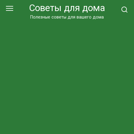
Перейти
Советы для дома
к
контенту
Полезные советы для вашего дома