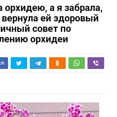
 орхидею, а я забрала,
а вернула ей здоровый
личный совет по
лению орхидеи
ok