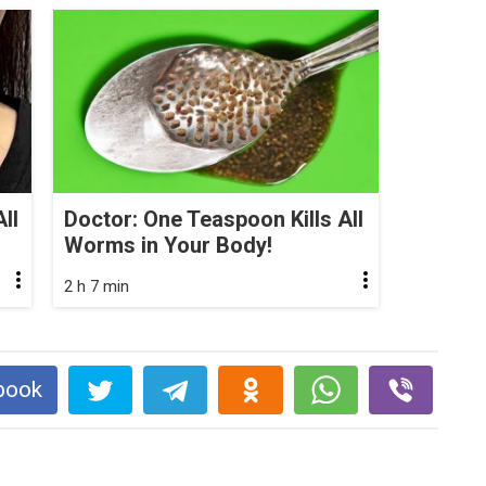
ll
Doctor: One Teaspoon Kills All
Worms in Your Body!
2 h 7 min
book