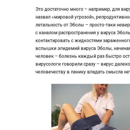
Это достаточно много – например, для ви
назвал «мировой угрозой», репродуктивное
летальность от Эболы – просто-таки невер
с каналом распространения у вируса Эбол
контактировать с жидкостями зараженного
вспышки эпидемий вируса Эболы, начиная 
человек – болезнь каждый раз быстро ос
вирусологи говорили сразу – вирус далеко 
человечеству в панику впадать смысла нет