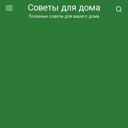
Перейти
Советы для дома
к
контенту
Полезные советы для вашего дома