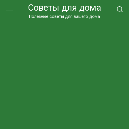
Перейти
Советы для дома
к
контенту
Полезные советы для вашего дома