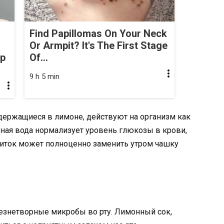
Find Papillomas On Your Neck
Or Armpit? It's The First Stage
op
Of...
9 h 5 min
держащиеся в лимоне, действуют на организм как
ная вода нормализует уровень глюкозы в крови,
питок может полноценно заменить утром чашку
лезнетворные микробы во рту. Лимонный сок,