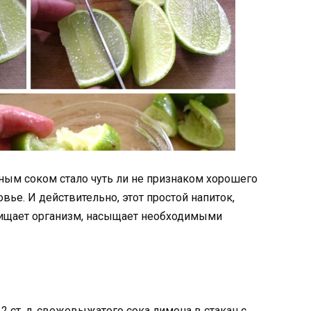
нным соком стало чуть ли не признаком хорошего
овье. И действительно, этот простой напиток,
чищает организм, насыщает необходимыми
2 ст. л. свежевыжатого сока лимона в стакан с