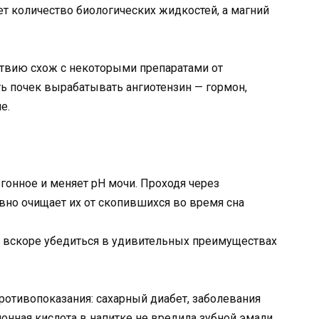
ет количество биологических жидкостей, а магний
ствию схож с некоторыми препаратами от
ть почек вырабатывать ангиотензин — гормон,
е.
гонное и меняет рН мочи. Проходя через
вно очищает их от скопившихся во время сна
ы вскоре убедиться в удивительных преимуществах
противопоказания: сахарный диабет, заболевания
онная кислота в напитке не вредила зубной эмали,