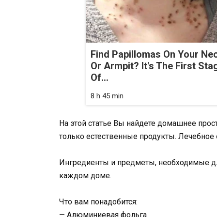
Find Papillomas On Your Ne
Or Armpit? It's The First Sta
Of...
8 h 45 min
На этой статье Вы найдете домашнее прост
только естественные продукты. Лечебное 
Ингредиенты и предметы, необходимые дл
каждом доме.
Что вам понадобится:
— Алюминиевая фольга