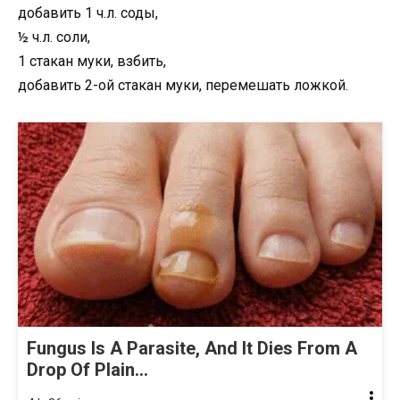
добавить 1 ч.л. соды,
½ ч.л. соли,
1 стакан муки, взбить,
добавить 2-ой стакан муки, перемешать ложкой.
Fungus Is A Parasite, And It Dies From A
Drop Of Plain...