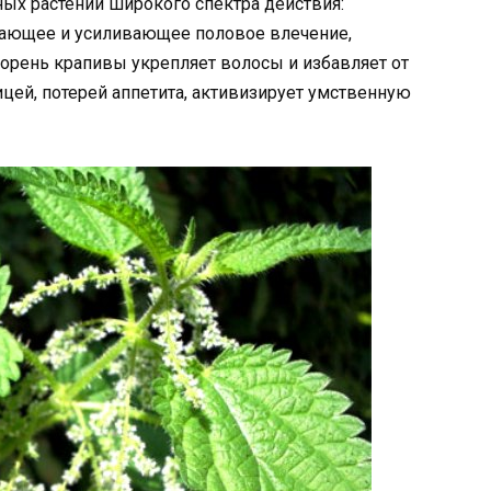
х растений широкого спектра действия:
ивающее и усиливающее половое влечение,
корень крапивы укрепляет волосы и избавляет от
ницей, потерей аппетита, активизирует умственную