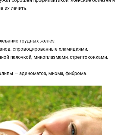
ужат хорошей профилактикой. Женские болезни и
 их лечить.
левание грудных желёз.
анов, спровоцированные хламидиями,
ной палочкой, микоплазмами, стрептококками,
полипы — аденоматоз, миома, фиброма.