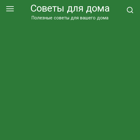
Перейти
Советы для дома
к
контенту
Полезные советы для вашего дома