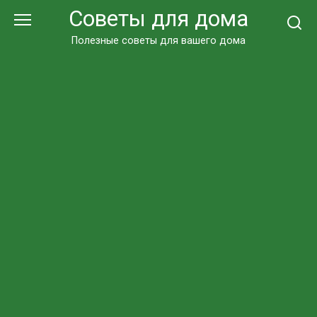
Перейти
Советы для дома
к
контенту
Полезные советы для вашего дома