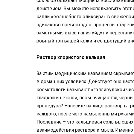
сок алоэ обладает мощным восстанавли
действием. Вы можете использовать этот 
капли «волшебного эликсира» в свежепри
одинаково превосходен: процессы старени
заметными, высыпания уйдут и перестанут
ровный тон вашей кожи и ее цветущий вн
Раствор хлористого кальция
За этим медицинским названием скрывает
в домашних условиях. Действует оно насто
косметологи называют «голливудской чист
гладкой и нежной, поры очищаются, черные
процедура? Нанесите на лицо раствор в 
каждого, после чего намыленными руками
Последние – это кальциевая соль высших 
взаимодействия раствора и мыла. Именно 