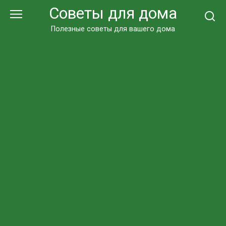
Перейти
Советы для дома
к
контенту
Полезные советы для вашего дома