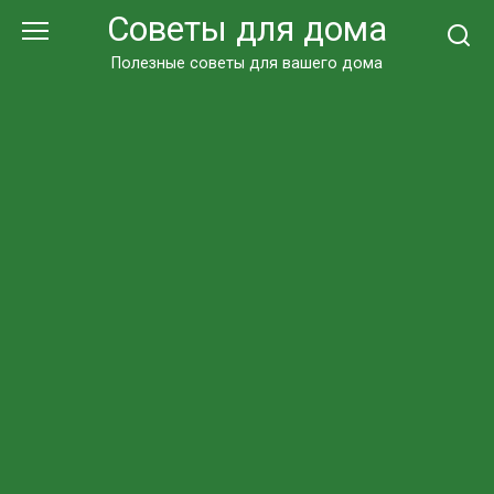
Перейти
Советы для дома
к
контенту
Полезные советы для вашего дома