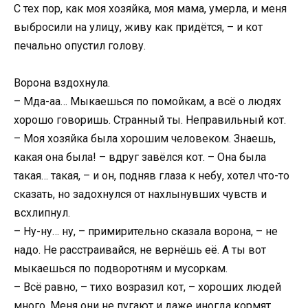
С тех пор, как моя хозяйка, моя мама, умерла, и меня
выбросили на улицу, живу как придётся, – и кот
печально опустил голову.
Ворона вздохнула.
– Мда-аа… Мыкаешься по помойкам, а всё о людях
хорошо говоришь. Странный ты. Неправильный кот.
– Моя хозяйка была хорошим человеком. Знаешь,
какая она была! – вдруг завёлся кот. – Она была
такая… такая, – и он, подняв глаза к небу, хотел что-то
сказать, но задохнулся от нахлынувших чувств и
всхлипнул.
– Ну-ну… ну, – примирительно сказала ворона, – не
надо. Не расстраивайся, не вернёшь её. А ты вот
мыкаешься по подворотням и мусоркам.
– Всё равно, – тихо возразил кот, – хороших людей
много. Меня они не пугают и даже иногда кормят.