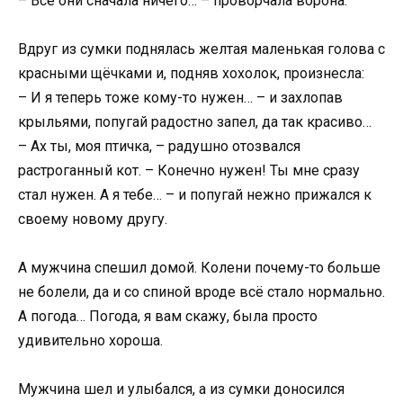
– Все они сначала ничего… – проворчала ворона.
Вдруг из сумки поднялась желтая маленькая голова с
красными щёчками и, подняв хохолок, произнесла:
– И я теперь тоже кому-то нужен… – и захлопав
крыльями, попугай радостно запел, да так красиво…
– Ах ты, моя птичка, – радушно отозвался
растроганный кот. – Конечно нужен! Ты мне сразу
стал нужен. А я тебе… – и попугай нежно прижался к
своему новому другу.
А мужчина спешил домой. Колени почему-то больше
не болели, да и со спиной вроде всё стало нормально.
А погода… Погода, я вам скажу, была просто
удивительно хороша.
Мужчина шел и улыбался, а из сумки доносился