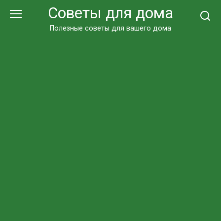
Перейти
Советы для дома
к
контенту
Полезные советы для вашего дома