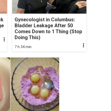
ck
Gynecologist in Columbus:
ge
Bladder Leakage After 50
Comes Down to 1 Thing (Stop
Doing This)
7 h 34 min