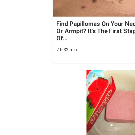
Find Papillomas On Your Ne
Or Armpit? It's The First Sta
Of...
7 h 32 min