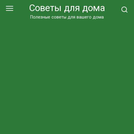
Перейти
Советы для дома
к
контенту
Полезные советы для вашего дома