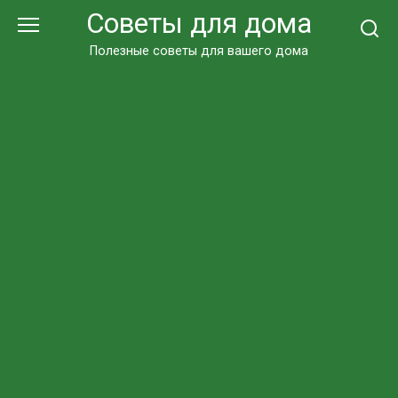
Перейти
Советы для дома
к
контенту
Полезные советы для вашего дома