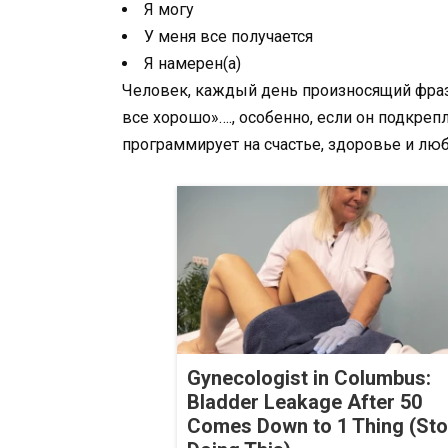
Я могу
У меня все получается
Я намерен(а)
Человек, каждый день произносящий фразы:
все хорошо»…., особенно, если он подкреп
программирует на счастье, здоровье и лю
Gynecologist in Columbus:
Bladder Leakage After 50
Comes Down to 1 Thing (St