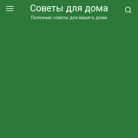
Перейти
Советы для дома
к
контенту
Полезные советы для вашего дома