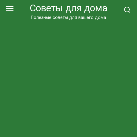
Перейти
Советы для дома
к
контенту
Полезные советы для вашего дома