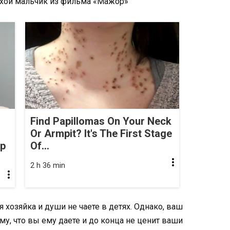
хой мальчик из фильма «Мажор»
Find Papillomas On Your Neck
Or Armpit? It's The First Stage
op
Of...
2 h 36 min
хозяйка и души не чаете в детях. Однако, ваш
у, что вы ему даете и до конца не ценит ваши