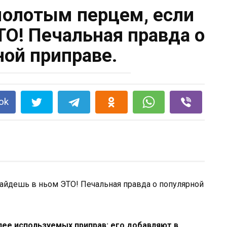
молотым перцем, если
ТО! Печальная правда о
ной приправе.
ok
ее используемых приправ: его добавляют в