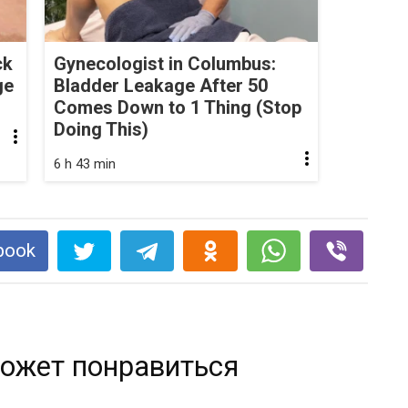
ck
Gynecologist in Columbus:
ge
Bladder Leakage After 50
Comes Down to 1 Thing (Stop
Doing This)
6 h 43 min
book
ожет понравиться