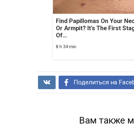
Find Papillomas On Your Ne
Or Armpit? It's The First Sta
Of...
8 h 34 min
Поделиться на Face
Вам также м