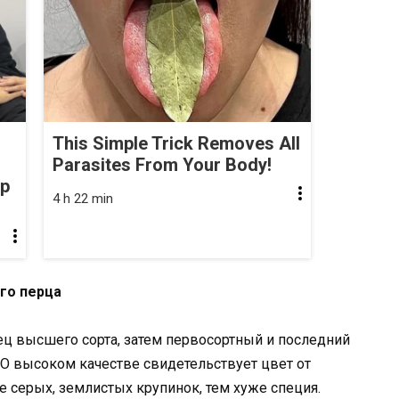
This Simple Trick Removes All
Parasites From Your Body!
op
4 h 22 min
го перца
ец высшего сорта, затем первосортный и последний
. О высоком качестве свидетельствует цвет от
е серых, землистых крупинок, тем хуже специя.