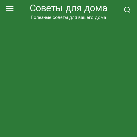
Перейти
Советы для дома
к
контенту
Полезные советы для вашего дома