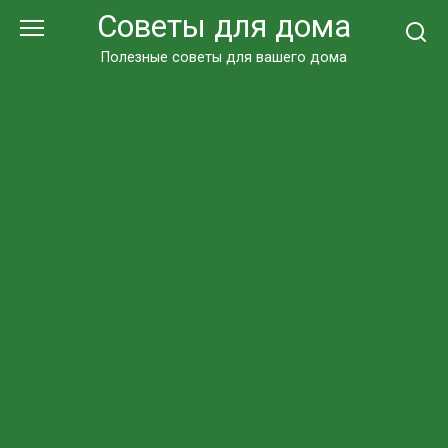
Перейти
Советы для дома
к
контенту
Полезные советы для вашего дома