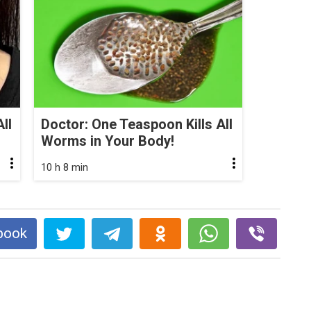
ll
Doctor: One Teaspoon Kills All
Worms in Your Body!
10 h 8 min
book