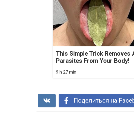
This Simple Trick Removes A
Parasites From Your Body!
9 h 27 min
Поделиться на Face