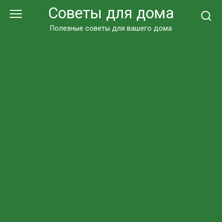
Перейти
Советы для дома
к
контенту
Полезные советы для вашего дома