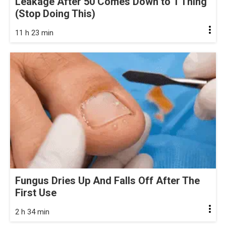
Leakage After 50 Comes Down to 1 Thing
(Stop Doing This)
11 h 23 min
Fungus Dries Up And Falls Off After The
First Use
2 h 34 min