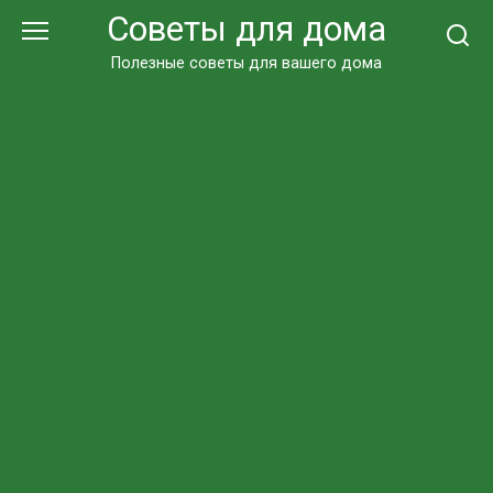
Перейти
Советы для дома
к
контенту
Полезные советы для вашего дома