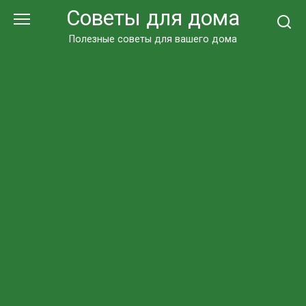
Перейти
Советы для дома
к
контенту
Полезные советы для вашего дома