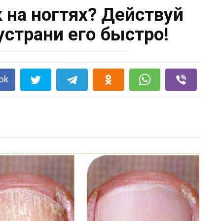
 на ногтях? Действуй
устрани его быстро!
ok