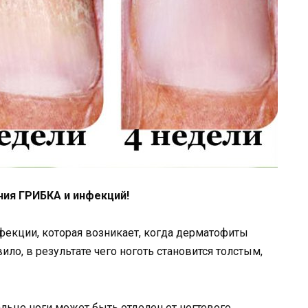
ния ГРИБКА и инфекций!
нфекции, которая возникает, когда дерматофиты
вило, в результате чего ноготь становится толстым,
льце ноги может быть отделен от ногтевого