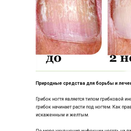
Природные средства для борьбы и лече
Грибок ногтя является типом грибковой и
грибок начинает расти под ногтем. Как пра
искаженным и желтым.
По мере ухудшения инфекции ноготь на па