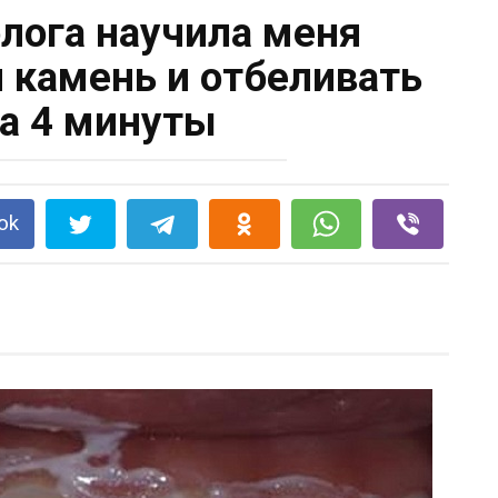
лога научила меня
й камень и отбеливать
за 4 минуты
ok