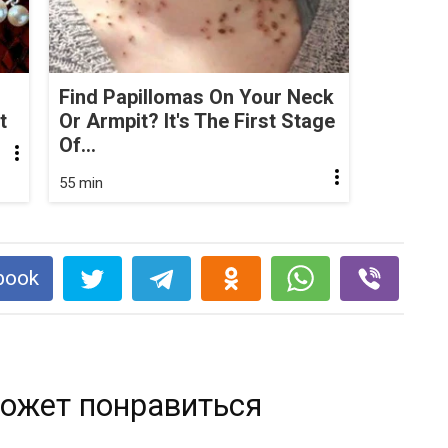
Find Papillomas On Your Neck
t
Or Armpit? It's The First Stage
Of...
55 min
book
ожет понравиться