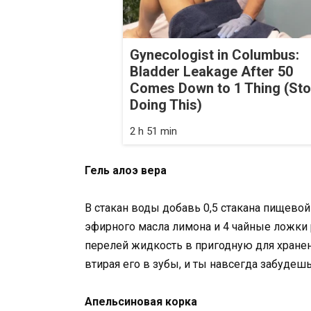
Gynecologist in Columbus:
Bladder Leakage After 50
Comes Down to 1 Thing (St
Doing This)
2 h 51 min
Гель алоэ вера
В стакан воды добавь 0,5 стакана пищевой
эфирного масла лимона и 4 чайные ложки
перелей жидкость в пригодную для хранен
втирая его в зубы, и ты навсегда забудеш
Апельсиновая корка