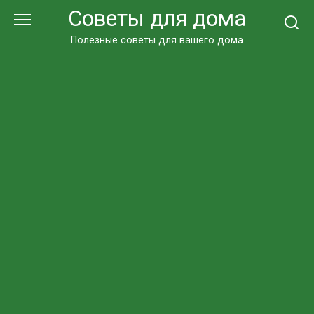
Перейти
Советы для дома
к
контенту
Полезные советы для вашего дома