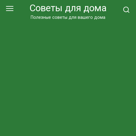
Перейти
Советы для дома
к
контенту
Полезные советы для вашего дома