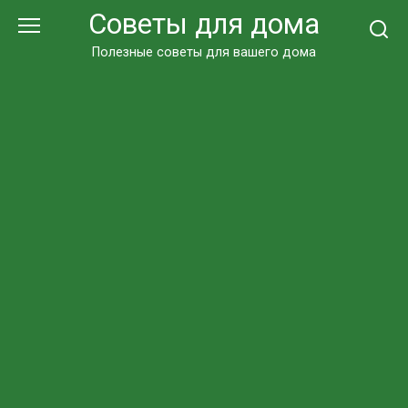
Перейти
Советы для дома
к
контенту
Полезные советы для вашего дома