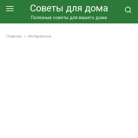
Перейти
Советы для дома
к
контенту
Полезные советы для вашего дома
Главная
»
Интересное