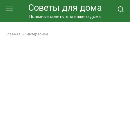
Перейти
Советы для дома
к
контенту
Полезные советы для вашего дома
Главная
»
Интересное