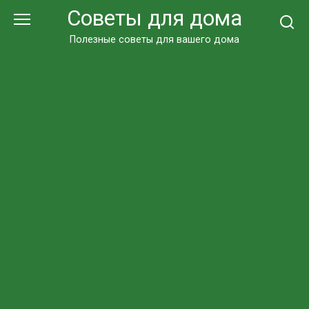
Перейти
Советы для дома
к
контенту
Полезные советы для вашего дома