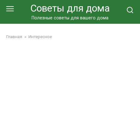
Перейти
Советы для дома
к
контенту
Полезные советы для вашего дома
Главная
»
Интересное