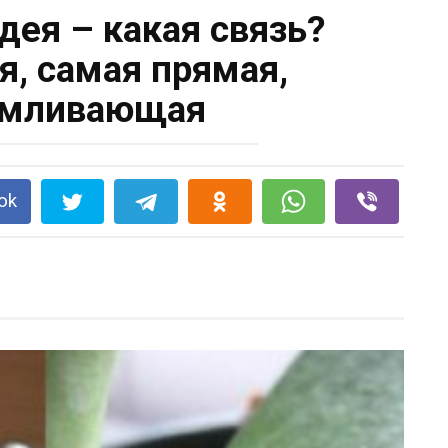
дея – какая связь?
я, самая прямая,
рмливающая
ok