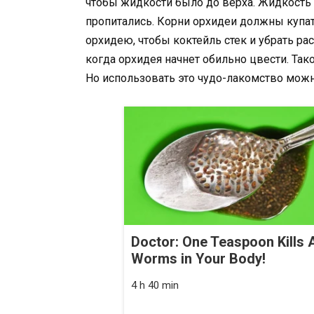
чтобы жидкости было до верха. Жидкость 
пропитались. Корни орхидеи должны купат
орхидею, чтобы коктейль стек и убрать ра
когда орхидея начнет обильно цвести. Так
Но использовать это чудо-лакомство можно
Doctor: One Teaspoon Kills A
Worms in Your Body!
4 h 40 min