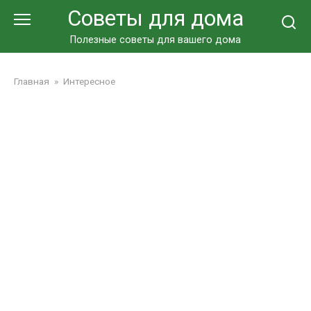
Перейти
Советы для дома
к
контенту
Полезные советы для вашего дома
Главная
»
Интересное