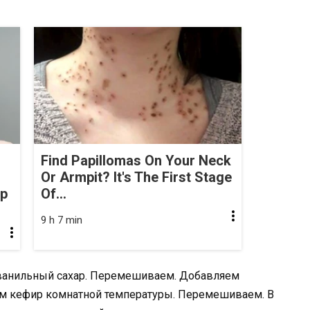
Find Papillomas On Your Neck
Or Armpit? It's The First Stage
op
Of...
9 h 7 min
и ванильный сахар. Перемешиваем. Добавляем
ем кефир комнатной температуры. Перемешиваем. В