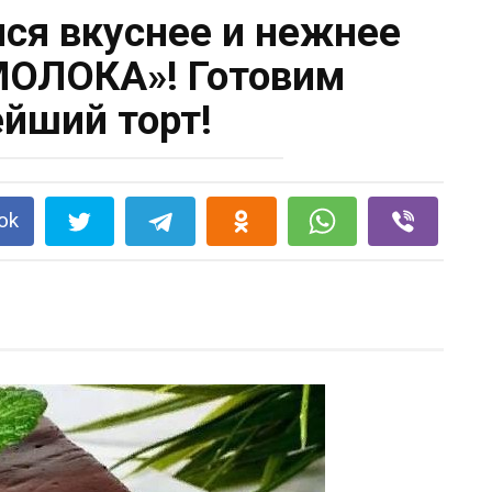
лся вкуснее и нежнее
ОЛОКА»! Готовим
ейший торт!
ok