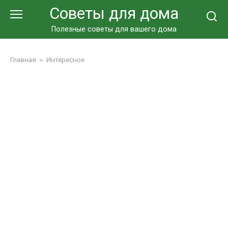
Перейти
Советы для дома
к
контенту
Полезные советы для вашего дома
Главная
»
Интересное