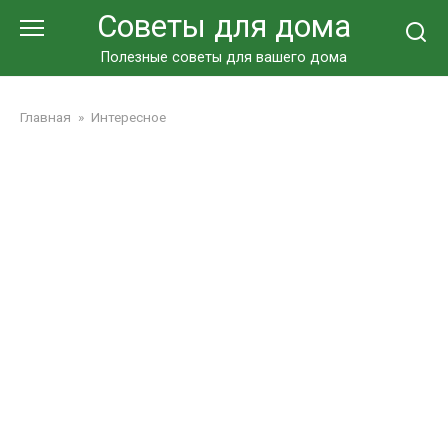
Перейти
Советы для дома
к
контенту
Полезные советы для вашего дома
Главная
»
Интересное