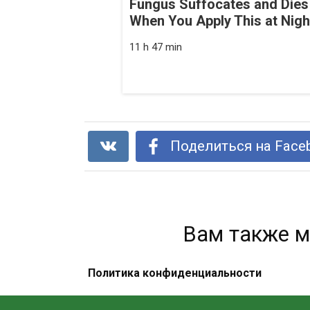
Fungus Suffocates and Dies
When You Apply This at Nigh
11 h 47 min
Поделиться на Face
Вам также м
Политика конфиденциальности
Ароматный ликер. Отличный
рецепт. Пользуюсь им много лет.