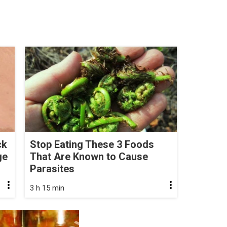
ck
Stop Eating These 3 Foods
ge
That Are Known to Cause
Parasites
3 h 15 min