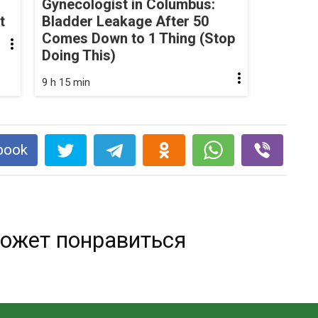
Gynecologist in Columbus:
t
Bladder Leakage After 50
Comes Down to 1 Thing (Stop
Doing This)
9 h 15 min
book
ожет понравиться
Прозрачное варенье из яблок.
Вкуснее не бывает.