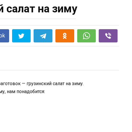
й салат на зиму
ok
готовок — грузинский салат на зиму.
му, нам понадобится: